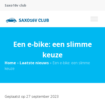
Saxo16v club
Een e-bike: een slimme
keuze
Home
»
Laatste nieuws
»
Een e-bike: een slimme
keuze
Geplaatst op
27 september 2023