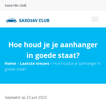
Saxo16v club
Hoe houd je je aanhanger
in goede staat?
Home
»
Laatste nieuws
»
Hoe houd je je aanhanger in
goede staat?
Geplaatst op
23 juni 2023