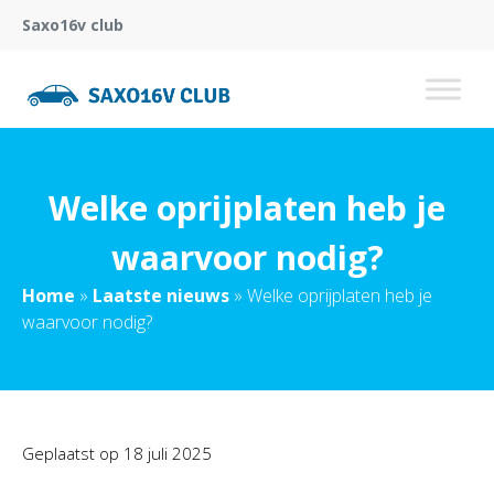
Saxo16v club
Welke oprijplaten heb je
waarvoor nodig?
Home
»
Laatste nieuws
»
Welke oprijplaten heb je
waarvoor nodig?
Geplaatst op
18 juli 2025